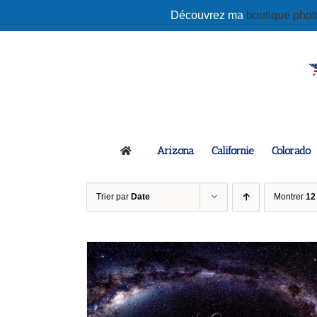
Passer
Découvrez ma
boutique pho
au
contenu
Arizona
Californie
Colorado
Trier par
Date
Montrer
12