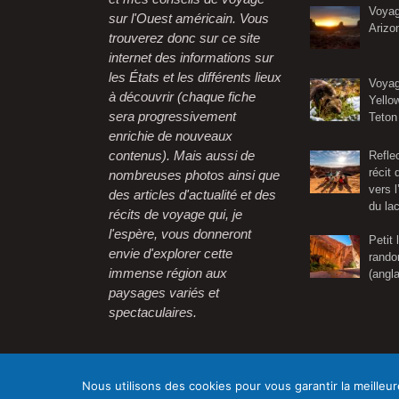
Voyag
sur l'Ouest américain. Vous
Arizo
trouverez donc sur ce site
internet des informations sur
les États et les différents lieux
Voyag
à découvrir (chaque fiche
Yello
sera progressivement
Teton
enrichie de nouveaux
contenus). Mais aussi de
Refle
récit
nombreuses photos ainsi que
vers l
des articles d'actualité et des
du la
récits de voyage qui, je
l'espère, vous donneront
Petit 
envie d'explorer cette
rando
immense région aux
(angla
paysages variés et
spectaculaires.
Nous utilisons des cookies pour vous garantir la meilleur
Copyright 2026 © Spirit of USA |
Mentions légales
|
Conditio