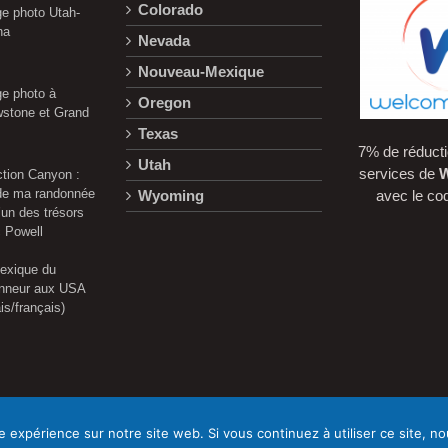
Colorado
e photo Utah-
na
Nevada
Nouveau-Mexique
e photo à
Oregon
wstone et Grand
Texas
7% de réducti
Utah
services de
W
ction Canyon :
 de ma randonnée
Wyoming
avec le c
’un des trésors
c Powell
lexique du
nneur aux USA
is/français)
e expérience sur notre site web. Si vous continuez à utiliser ce site, 
ns générales de vente
|