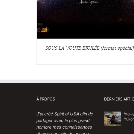
SOUS LA VOUTE ÉTOILÉE (format spécial)
À PROPOS
DERNIERS ARTI
J'ai créé Spirit of USA afin de
Voyag
Yuko
partager avec le plus grand
nombre mes connaissances
et mes conseils de voyage