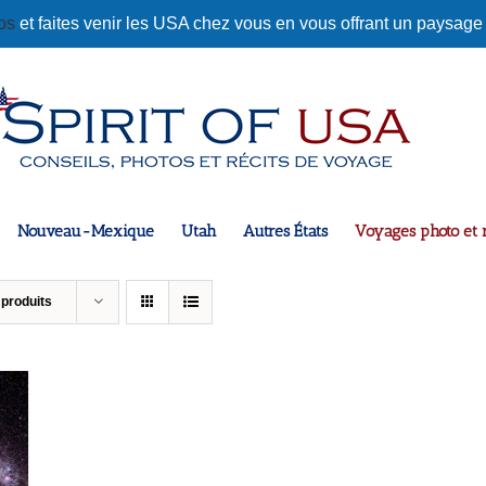
tos
et faites venir les USA chez vous en vous offrant un paysage
Nouveau-Mexique
Utah
Autres États
Voyages photo et r
 produits