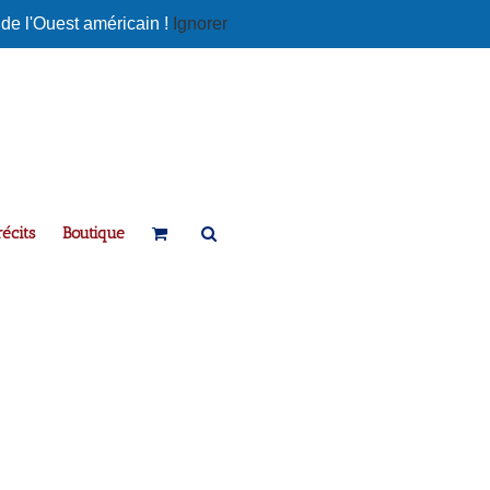
 de l'Ouest américain !
Ignorer
écits
Boutique