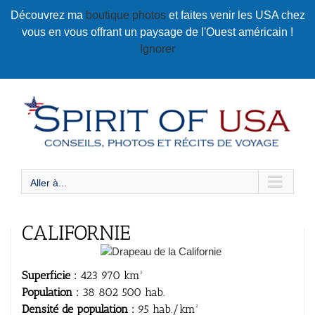
Passer
Découvrez ma
boutique photos
et faites venir les USA chez
au
vous en vous offrant un paysage de l'Ouest américain !
contenu
Ignorer
Aller à...
CALIFORNIE
Superficie :
423 970 km²
Population :
38 802 500 hab.
Densité de population :
95 hab./km²