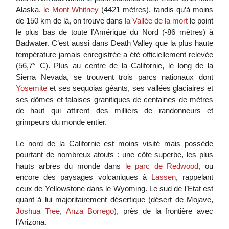
Alaska,
le Mont Whitney
(4421 mètres), tandis qu’à moins
de 150 km de là, on trouve dans
la Vallée de la mort
le point
le plus bas de toute l’Amérique du Nord (-86 mètres) à
Badwater. C’est aussi dans Death Valley que la plus haute
température jamais enregistrée a été officiellement relevée
(56,7° C). Plus au centre de la Californie, le long de la
Sierra Nevada, se trouvent trois parcs nationaux dont
Yosemite
et ses sequoias géants, ses vallées glaciaires et
ses dômes et falaises granitiques de centaines de mètres
de haut qui attirent des milliers de randonneurs et
grimpeurs du monde entier.
Le nord de la Californie est moins visité mais possède
pourtant de nombreux atouts : une côte superbe, les plus
hauts arbres du monde dans
le parc de Redwood
, ou
encore des paysages volcaniques à
Lassen
, rappelant
ceux de Yellowstone dans le Wyoming. Le sud de l’Etat est
quant à lui majoritairement désertique (désert de Mojave,
Joshua Tree
,
Anza Borrego
), près de la frontière avec
l’Arizona.