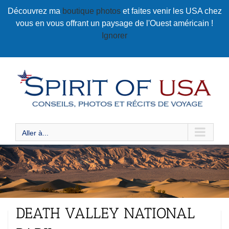
Passer
Découvrez ma
boutique photos
et faites venir les USA chez
au
vous en vous offrant un paysage de l'Ouest américain !
contenu
Ignorer
Aller à...
DEATH VALLEY NATIONAL