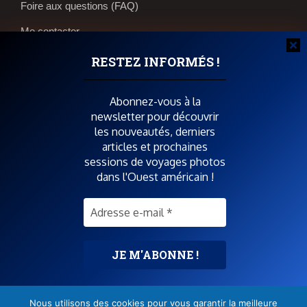
Foire aux questions (FAQ)
Me contacter
Réservations et bons plans
RESTEZ INFORMÉS !
Boutique photos
Abonnez-vous à la
newsletter pour découvrir
POUR SOUTENIR SPIRIT OF USA
les nouveautés, derniers
articles et prochaines
sessions de voyages photos
dans l'Ouest américain !
SUIVEZ-MOI AUSSI SUR
Pas de spam
! Consultez la
Nous utilisons des cookies pour vous garantir la meilleure
politique de confidentialité