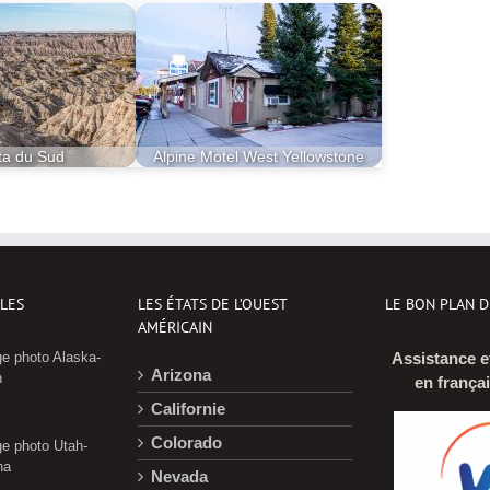
ta du Sud
Alpine Motel West Yellowstone
CLES
LES ÉTATS DE L’OUEST
LE BON PLAN 
AMÉRICAIN
e photo Alaska-
Assistance e
Arizona
n
en frança
Californie
Colorado
e photo Utah-
na
Nevada