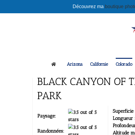
Passer
Découvrez ma
boutique pho
au
contenu
Arizona
Californie
Colorado
BLACK CANYON OF 
PARK
Superficie 
Paysage:
Longueur 
Profondeur
Randonnées:
Altitude 