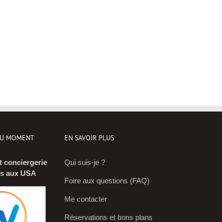
DU MOMENT
EN SAVOIR PLUS
t conciergerie
Qui suis-je ?
is aux USA
Foire aux questions (FAQ)
RESTEZ
Me contacter
INFORMÉS !
Réservations et bons plans