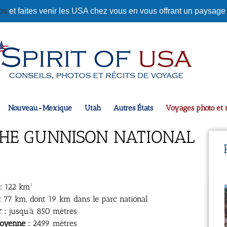
tos
et faites venir les USA chez vous en vous offrant un paysage
Nouveau-Mexique
Utah
Autres États
Voyages photo et r
THE GUNNISON NATIONAL
:
122 km²
:
77 km, dont 19 km dans le parc national
 :
jusqu’à 850 mètres
moyenne :
2499 mètres