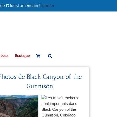
 de l'Ouest américain !
Ignorer
écits
Boutique
Photos de Black Canyon of the
Gunnison