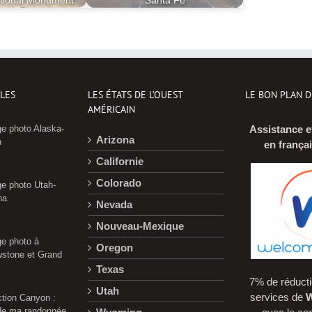
ational Monument
Santa Fe
CLES
LES ÉTATS DE L’OUEST
LE BON PLAN 
AMÉRICAIN
e photo Alaska-
Assistance e
Arizona
n
en frança
Californie
Colorado
e photo Utah-
na
Nevada
Nouveau-Mexique
e photo à
Oregon
wstone et Grand
Texas
7% de réducti
Utah
services de
W
ction Canyon :
 de ma randonnée