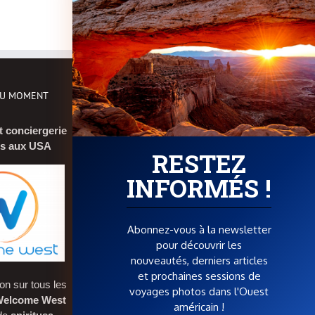
DU MOMENT
EN SAVOIR PLUS
t conciergerie
Qui suis-je ?
is aux USA
RESTEZ
Foire aux questions (FAQ)
INFORMÉS !
Me contacter
Réservations et bons plans
Abonnez-vous à la newsletter
Boutique photos
pour découvrir les
nouveautés, derniers articles
POUR SOUTENIR SPIRIT OF USA
et prochaines sessions de
on sur tous les
voyages photos dans l'Ouest
elcome West
américain !