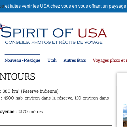
tos
et faites venir les USA chez vous en vous offrant un paysage
Nouveau-Mexique
Utah
Autres États
Voyages photo et r
ENTOURS
:
380 km² (Réserve indienne)
 :
4500 hab. environ dans la réserve, 150 environ dans
moyenne :
2170 mètres