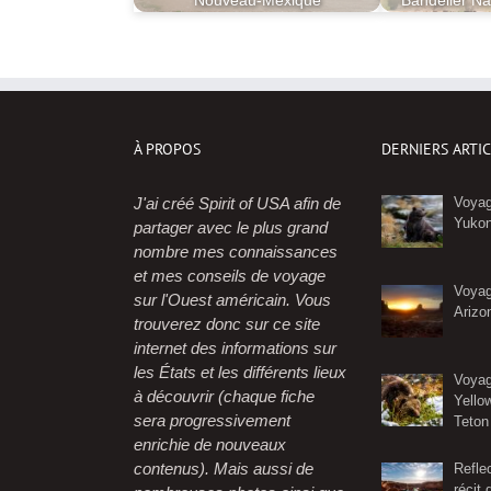
Nouveau-Mexique
Bandelier N
À PROPOS
DERNIERS ARTI
J'ai créé Spirit of USA afin de
Voyag
Yuko
partager avec le plus grand
nombre mes connaissances
et mes conseils de voyage
Voyag
sur l'Ouest américain. Vous
Arizo
trouverez donc sur ce site
internet des informations sur
les États et les différents lieux
Voyag
à découvrir (chaque fiche
Yello
sera progressivement
Teton
enrichie de nouveaux
contenus). Mais aussi de
Refle
récit