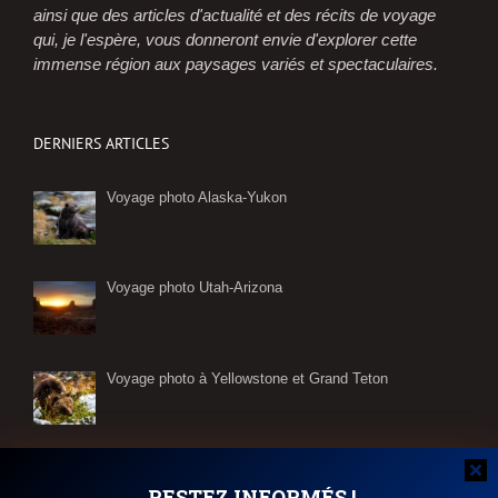
ainsi que des articles d'actualité et des récits de voyage
qui, je l'espère, vous donneront envie d'explorer cette
immense région aux paysages variés et spectaculaires.
DERNIERS ARTICLES
Voyage photo Alaska-Yukon
Voyage photo Utah-Arizona
Voyage photo à Yellowstone et Grand Teton
Reflection Canyon : récit de ma randonnée vers l’un
des trésors du lac Powell
RESTEZ INFORMÉS !