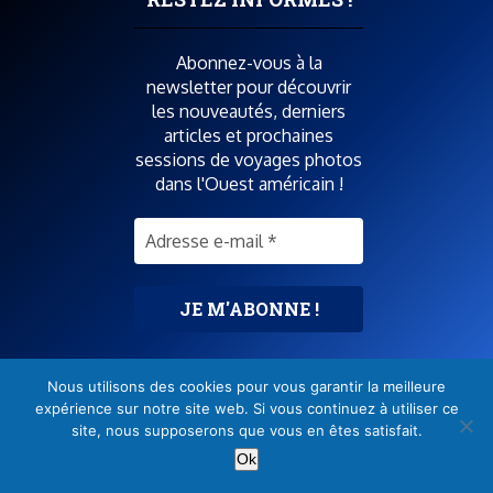
Petit lexique du randonneur aux USA (anglais/français)
Abonnez-vous à la
newsletter pour découvrir
les nouveautés, derniers
articles et prochaines
sessions de voyages photos
dans l'Ouest américain !
LES ÉTATS DE L’OUEST AMÉRICAIN
Arizona
Californie
Colorado
Nevada
Pas de spam
! Consultez la
Nouveau-Mexique
Nous utilisons des cookies pour vous garantir la meilleure
politique de confidentialité
Oregon
expérience sur notre site web. Si vous continuez à utiliser ce
pour plus d’informations
.
site, nous supposerons que vous en êtes satisfait.
Texas
Ok
Utah