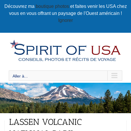
Passer
Découvrez ma
boutique photos
et faites venir les USA chez
au
vous en vous offrant un paysage de l'Ouest américain !
contenu
Ignorer
Aller à...
LASSEN VOLCANIC