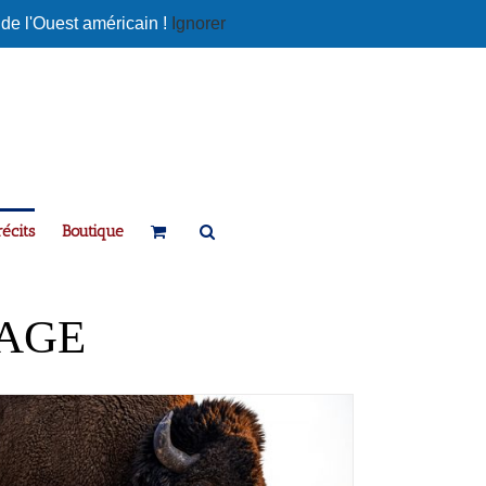
 de l'Ouest américain !
Ignorer
écits
Boutique
YAGE