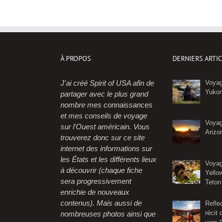
À PROPOS
DERNIERS ARTI
J'ai créé Spirit of USA afin de
Voyag
Yuko
partager avec le plus grand
nombre mes connaissances
et mes conseils de voyage
Voyag
sur l'Ouest américain. Vous
Arizo
trouverez donc sur ce site
internet des informations sur
les États et les différents lieux
Voyag
à découvrir (chaque fiche
Yello
sera progressivement
Teton
enrichie de nouveaux
contenus). Mais aussi de
Refle
récit
nombreuses photos ainsi que