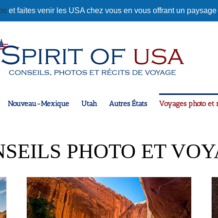
tos
et faites venir les USA chez vous en vous offrant un paysage
Nouveau-Mexique
Utah
Autres États
Voyages photo et r
SEILS PHOTO ET VO