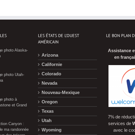
CLES
LES ÉTATS DE L’OUEST
LE BON PLAN 
AMÉRICAIN
e photo Alaska-
Assistance e
Arizona
n
en frança
Californie
Colorado
e photo Utah-
na
Nevada
Nouveau-Mexique
e photo à
Oregon
wstone et Grand
Texas
7% de réducti
Utah
services de
W
ction Canyon :
 de ma randonnée
Wyoming
avec le c