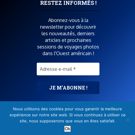
Réservations et bons plans
RESTEZ INFORMÉS !
Boutique photos
Abonnez-vous à la
newsletter pour découvrir
POUR SOUTENIR SPIRIT OF USA
les nouveautés, derniers
articles et prochaines
sessions de voyages photos
dans l'Ouest américain !
SUIVEZ-MOI AUSSI SUR
Pas de spam
! Consultez la
Nous utilisons des cookies pour vous garantir la meilleure
politique de confidentialité
expérience sur notre site web. Si vous continuez à utiliser ce
pour plus d’informations
.
site, nous supposerons que vous en êtes satisfait.
Ok