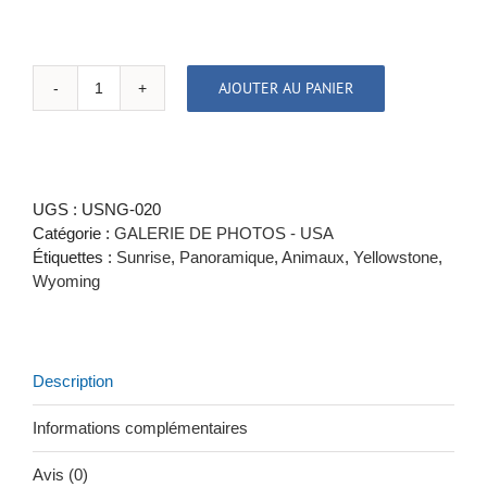
AJOUTER AU PANIER
quantité
de
L'AUBE
DES
BISONS
UGS :
USNG-020
(panoramique)
Catégorie :
GALERIE DE PHOTOS - USA
-
Étiquettes :
Sunrise
,
Panoramique
,
Animaux
,
Yellowstone
,
YELLOWSTONE,
Wyoming
WYOMING
Description
Informations complémentaires
Avis (0)