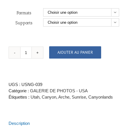
Formats

Supports

AJOUTER AU PANIER
quantité
de
MESA
ARCH
SUNRISE
UGS :
USNG-039
-
Catégorie :
GALERIE DE PHOTOS - USA
CANYONLANDS,
Étiquettes :
Utah
,
Canyon
,
Arche
,
Sunrise
,
Canyonlands
UTAH
Description