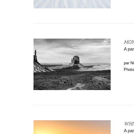
MON
A par
par N
Photo
WHI
A par