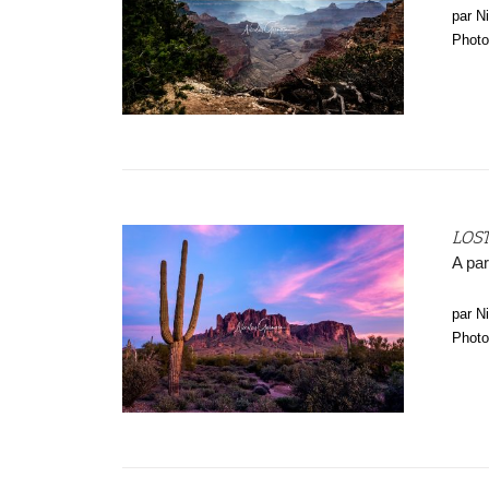
par N
Photo
LOS
A par
par N
Photo