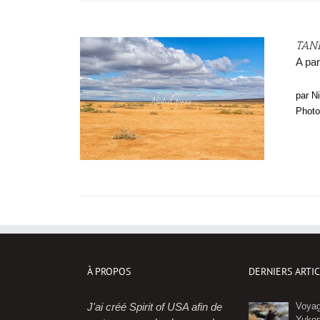
TAN
A par
par N
Photo
À PROPOS
DERNIERS ARTI
J'ai créé Spirit of USA afin de
Voyag
Yuko