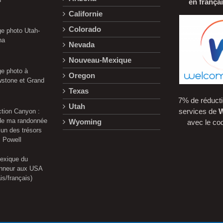
en frança
Californie
Colorado
e photo Utah-
na
Nevada
Nouveau-Mexique
e photo à
Oregon
wstone et Grand
Texas
7% de réducti
Utah
services de
W
ction Canyon :
 de ma randonnée
Wyoming
avec le c
’un des trésors
c Powell
lexique du
nneur aux USA
is/français)