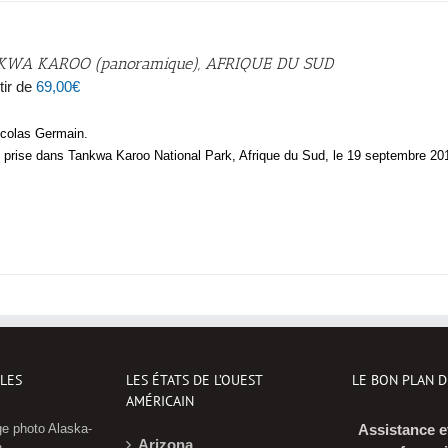
KWA KAROO (panoramique), AFRIQUE DU SUD
tir de
69,00
€
icolas Germain.
 prise dans Tankwa Karoo National Park, Afrique du Sud, le 19 septembre 20
CLES
LES ÉTATS DE L’OUEST
LE BON PLAN 
AMÉRICAIN
e photo Alaska-
Assistance e
Arizona
n