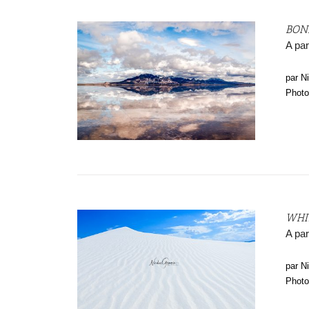
BON
A par
par N
Photo
WHI
A par
par N
Photo