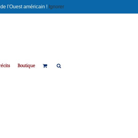
 de l'Ouest américain !
Ignorer
écits
Boutique