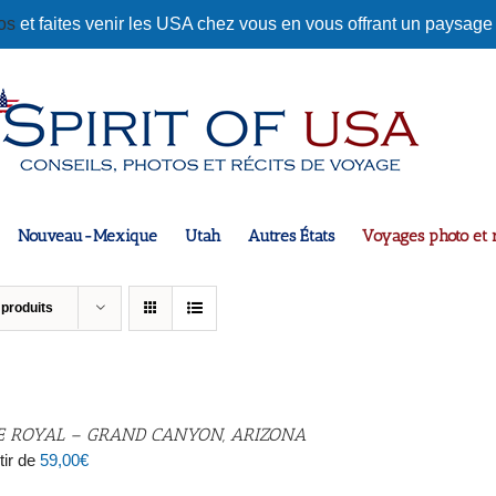
tos
et faites venir les USA chez vous en vous offrant un paysage
Nouveau-Mexique
Utah
Autres États
Voyages photo et r
 produits
E ROYAL – GRAND CANYON, ARIZONA
tir de
59,00
€