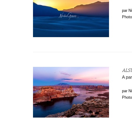
par N
Photo
ALS
A par
par N
Photo