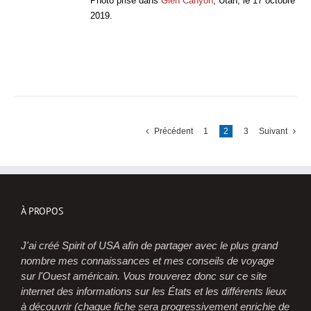
Photo prise dans
Glen Canyon
, Utah, le 17 octobre
2019.
Précédent
1
2
3
Suivant
À PROPOS
J'ai créé Spirit of USA afin de partager avec le plus grand
nombre mes connaissances et mes conseils de voyage
sur l'Ouest américain. Vous trouverez donc sur ce site
internet des informations sur les États et les différents lieux
à découvrir (chaque fiche sera progressivement enrichie de