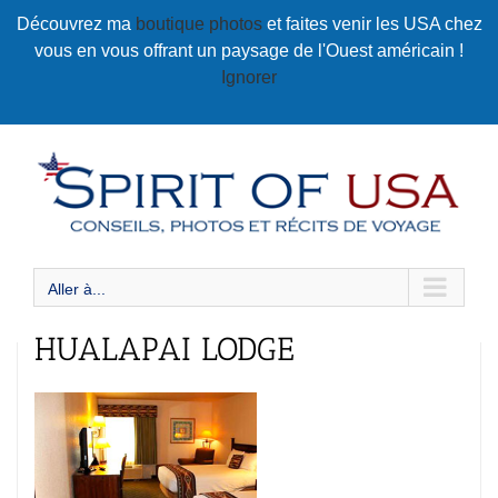
Passer
Découvrez ma
boutique photos
et faites venir les USA chez
au
vous en vous offrant un paysage de l'Ouest américain !
contenu
Ignorer
Aller à...
HUALAPAI LODGE